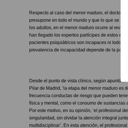
Respecto al caso del menor maduro, el doctor Ve
presupone en todo el mundo y que lo que se deb
los adultos, en el menor maduro ocurre al revés,
han llegado los expertos partícipes de estos estu
pacientes psiquiátricos son incapaces ni todos l
prevalencia de incapacidad depende de la patolo
Desde el punto de vista clínico, según apuntó Mª 
Pilar de Madrid, ‘la etapa del menor maduro es 
frecuencia conductas de riesgo que pueden tener
física y mental, como el consumo de sustancias adi
Por este motivo, en su opinión, ‘el profesional d
singularidad, sin olvidar la atención integral junt
multidisciplinar’. En esta atención, el profesiona