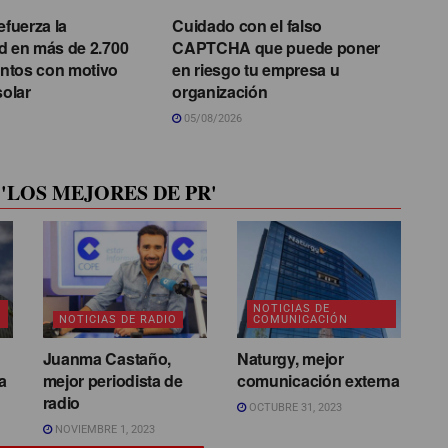
efuerza la
Cuidado con el falso
d en más de 2.700
CAPTCHA que puede poner
ntos con motivo
en riesgo tu empresa u
solar
organización
05/08/2026
'LOS MEJORES DE PR'
NOTICIAS DE
NOTICIAS DE RADIO
COMUNICACIÓN
Juanma Castaño,
Naturgy, mejor
a
mejor periodista de
comunicación externa
radio
OCTUBRE 31, 2023
NOVIEMBRE 1, 2023