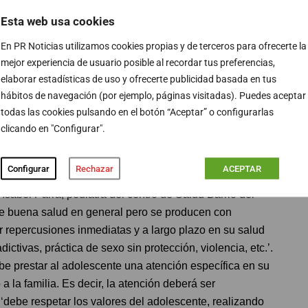
Esta web usa cookies
ntura indicó que mientras ‘la capacidad es algo que se
En PR Noticias utilizamos cookies propias y de terceros para ofrecerte la
e hacer es, precisamente, demostrar la incapacidad en
mejor experiencia de usuario posible al recordar tus preferencias,
 hay que demostrar su capacidad’. La reflexión a la que
elaborar estadísticas de uso y ofrecerte publicidad basada en tus
dios se basa en afirmar que ‘ni la mayoría de los
hábitos de navegación (por ejemplo, páginas visitadas). Puedes aceptar
os pacientes de medicina interna son capaces, y la
todas las cookies pulsando en el botón “Aceptar” o configurarlas
gía y de las circunstancias de cada caso concreto’.
clicando en "Configurar".
Configurar
Rechazar
ACEPTAR
Isabel Parra, pediatra del centro de Salud Barrio del
de buena salud en general pero se producen con
 repercusiones inmediatas y a largo plazo en su salud
ctivas, práctica de sexo sin protección, violencia, etc.’.
ebe prestar al adolescente una atención específica en su
o a la familia. Es decir, la atención deberá ser
l ‘debe respetar los valores del adolescente, realizando