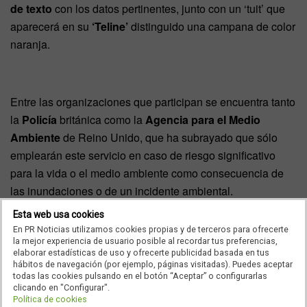
de texto
con los datos pertinentes, junto con un ‘tuit’ que
aparecerá en su
‘Teline’
distinguido una campana de color
naranja.
Entre las organizaciones que participan se encuentra tanto
la
Policía
británica como la
Agencia para el Medio
Ambiente
de Reino Unido, que ha subrayado que sólo
emplearán este servicio en caso de riesgo significativo
para la vida o el medio ambiente como consecuencia de
las inundaciones o de un incidente ambiental.
Esta web usa cookies
En PR Noticias utilizamos cookies propias y de terceros para ofrecerte
la mejor experiencia de usuario posible al recordar tus preferencias,
Este sistema fue desarrollado después del tsunami de
elaborar estadísticas de uso y ofrecerte publicidad basada en tus
Japón en 2011, cuando
Twitter
se utilizó como fuente de
hábitos de navegación (por ejemplo, páginas visitadas). Puedes aceptar
todas las cookies pulsando en el botón “Aceptar” o configurarlas
información y desde septiembre funciona en
Estados
clicando en "Configurar".
Política de cookies
Unidos
,
Japón
y
Corea del Sur
.