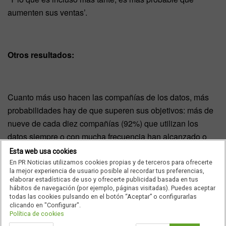
aumenten sus ventas’.
Otros resultados:
Cuanto más uso hacen las compañías de los datos, más
probabilidades hay de que superen sus objetivos: más de
nueve de cada diez compañías (92%) que utilizan los
datos siempre o con mucha frecuencia han alcanzado o
superado sus objetivos, mientras que sólo el 5% de
Esta web usa cookies
aquellos que han señalado que han hecho un uso
En PR Noticias utilizamos cookies propias y de terceros para ofrecerte
la mejor experiencia de usuario posible al recordar tus preferencias,
suficiente de los datos han declarado haber quedado
elaborar estadísticas de uso y ofrecerte publicidad basada en tus
debajo de sus expectativas.
hábitos de navegación (por ejemplo, páginas visitadas). Puedes aceptar
todas las cookies pulsando en el botón “Aceptar” o configurarlas
clicando en "Configurar".
Política de cookies