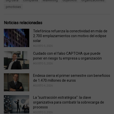
big data
compañía
Marketing
objetivos
organizaciones
t
a
e
prnoticias
g
g
s
o
:
r
Noticias relacionadas
i
e
Telefónica refuerza la conectividad en más de
s
2.700 emplazamientos con motivo del eclipse
:
solar
AGOSTO 5, 2026
Cuidado con el falso CAPTCHA que puede
poner en riesgo tu empresa u organización
AGOSTO 5, 2026
Endesa cierra el primer semestre con beneficios
de 1.470 millones de euros
AGOSTO 4, 2026
La "sustracción estratégica": la clave
organizativa para combatir la sobrecarga de
procesos
AGOSTO 3, 2026