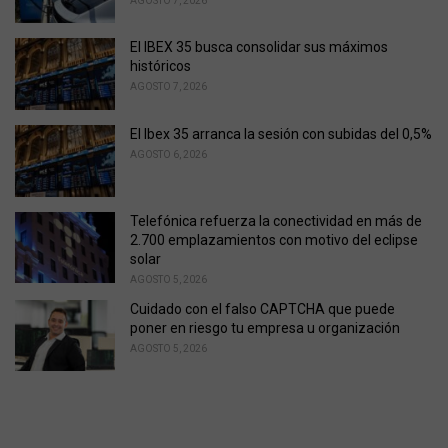
AGOSTO 7, 2026
:
El IBEX 35 busca consolidar sus máximos
históricos
AGOSTO 7, 2026
El Ibex 35 arranca la sesión con subidas del 0,5%
AGOSTO 6, 2026
Telefónica refuerza la conectividad en más de
2.700 emplazamientos con motivo del eclipse
solar
AGOSTO 5, 2026
Cuidado con el falso CAPTCHA que puede
poner en riesgo tu empresa u organización
AGOSTO 5, 2026