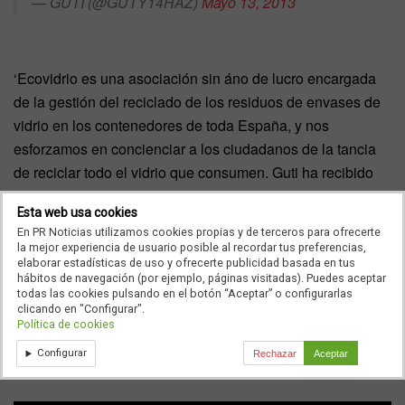
— GUTI (@GUTY14HAZ)
Mayo 13, 2013
‘Ecovidrio es una asociación sin áno de lucro encargada
de la gestión del reciclado de los residuos de envases de
vidrio en los contenedores de toda España, y nos
esforzamos en concienciar a los ciudadanos de la tancia
de reciclar todo el vidrio que consumen. Guti ha recibido
muchas críticas decir que no recicla. Esperamos que esto
Esta web usa cookies
nos haga reflexionar a todos, pues si como sociedad
En PR Noticias utilizamos cookies propias y de terceros para ofrecerte
estamos de acuerdo en que no reciclar es un comtamiento
la mejor experiencia de usuario posible al recordar tus preferencias,
reprobable, esa mentalidad debe empezar todos y cada
elaborar estadísticas de uso y ofrecerte publicidad basada en tus
hábitos de navegación (por ejemplo, páginas visitadas). Puedes aceptar
uno de nosotros’, así explicaban desde
Ketchum
esta
todas las cookies pulsando en el botón “Aceptar” o configurarlas
clicando en "Configurar".
acción de comunicación dentro de la estrategia social
Política de cookies
media para
Ecovidrio
.
Configurar
Rechazar
Aceptar