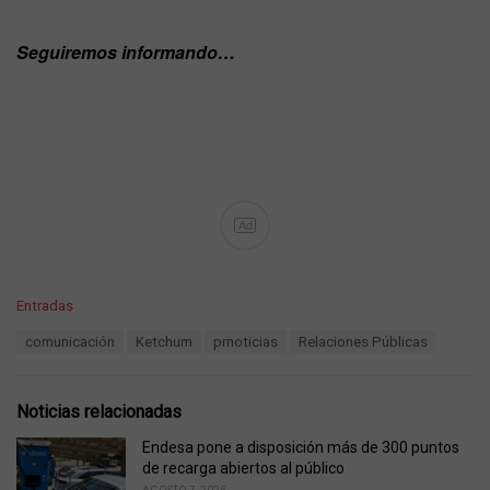
Seguiremos informando…
Ad
C
Entradas
a
T
comunicación
Ketchum
prnoticias
Relaciones Públicas
t
a
e
g
g
s
o
Noticias relacionadas
:
r
i
Endesa pone a disposición más de 300 puntos
e
de recarga abiertos al público
s