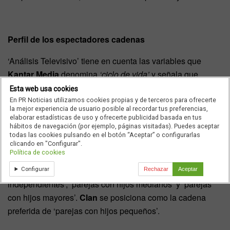
Perfil de los espectadores cadenas
‘Análisis Televisivo’ tiene en cuenta las variables que
Kantar Media
denomina
‘ciclo de vida’
y señala que
Telecinco
logra ser la prera opción televisiva para las
Esta web usa cookies
‘parejas jóvenes sin hijos’, ‘hogares monoparentales’,
En PR Noticias utilizamos cookies propias y de terceros para ofrecerte
la mejor experiencia de usuario posible al recordar tus preferencias,
‘parejas adultas sin hijos’, ‘adultos independientes’ y
elaborar estadísticas de uso y ofrecerte publicidad basada en tus
‘retirados’.
hábitos de navegación (por ejemplo, páginas visitadas). Puedes aceptar
todas las cookies pulsando en el botón “Aceptar” o configurarlas
clicando en "Configurar".
Política de cookies
Antena 3
obtiene el liderazgo en los segmentos ‘jóvenes
Configurar
Rechazar
Aceptar
independientes’, ‘parejas con hijos medianos’ y ‘parejas
con hijos mayores’.
Clan
se posiciona como la cadena
preferida de ‘parejas con hijos pequeños’.