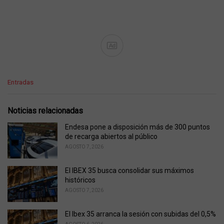
Ad
C
Entradas
a
t
e
Noticias relacionadas
g
o
Endesa pone a disposición más de 300 puntos
r
de recarga abiertos al público
i
AGOSTO 7, 2026
e
s
El IBEX 35 busca consolidar sus máximos
:
históricos
AGOSTO 7, 2026
El Ibex 35 arranca la sesión con subidas del 0,5%