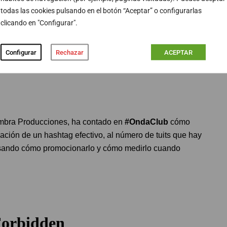
todas las cookies pulsando en el botón “Aceptar” o configurarlas
clicando en "Configurar".
Configurar
Rechazar
ACEPTAR
mbra Producciones, ha contado en
#OndaClub
cómo
eación de un hashtag efectivo, al número de tuits que hay
pasando cómo promocionarlo y cómo medirlo cuando