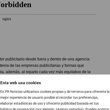
tor publicitario desde fuera y dentro de una agencia:
terna de las empresas publicitarias y formas que
a, además, al reparto cada vez más equitativo de la
rá la idea frente a los sotes a la hora de organizar los
Esta web usa cookies
En PR Noticias utilizamos cookies propias y de terceros para ofrecerte la
mejor experiencia de usuario posible al recordar tus preferencias,
elaborar estadísticas de uso y ofrecerte publicidad basada en tus
hábitos de navegación (por ejemplo, páginas visitadas). Puedes aceptar