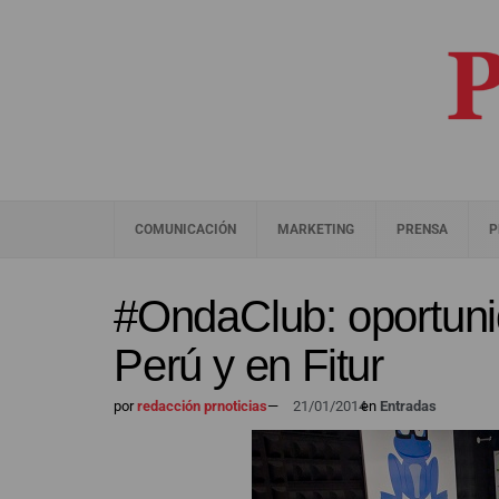
COMUNICACIÓN
MARKETING
PRENSA
P
#OndaClub: oportuni
Perú y en Fitur
por
redacción prnoticias
—
21/01/2014
en
Entradas