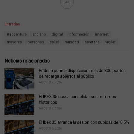
Ad
C
Entradas
a
T
#accenture
anciano
digital
información
internet
t
a
e
mayores
personas
salud
sanidad
sanitaria
vigilar
g
g
s
o
:
r
Noticias relacionadas
i
e
Endesa pone a disposición más de 300 puntos
s
de recarga abiertos al público
:
AGOSTO 7, 2026
El IBEX 35 busca consolidar sus máximos
históricos
AGOSTO 7, 2026
El Ibex 35 arranca la sesión con subidas del 0,5%
AGOSTO 6, 2026