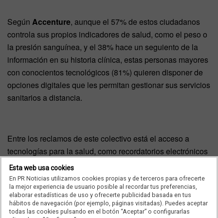
Según
Accenture
, aunque el 57% de estos ciudadanos
controla sus propios indicadores de salud, como el peso o
la presión sanguínea, y el 38% hace un seguiento de la
información en su historia clínica, estas personas mayores
con conocientos tecnológicos (81%) quieren disponer de
opciones digitales que les permitan gestionar sus servicios
sanitarios a distancia.
Entre los reclamos de este colectivo está el acceso a
tecnologías para la salud, como recordatorios electrónicos
(78%) y petición de citas
Intet
(87%). Sin embargo, el
Esta web usa cookies
estudio de
Accenture
indica que apenas dos de cada
En PR Noticias utilizamos cookies propias y de terceros para ofrecerte
la mejor experiencia de usuario posible al recordar tus preferencias,
cinco servicios sanitarios ofrecen actualmente estas
elaborar estadísticas de uso y ofrecerte publicidad basada en tus
opciones.
hábitos de navegación (por ejemplo, páginas visitadas). Puedes aceptar
todas las cookies pulsando en el botón “Aceptar” o configurarlas