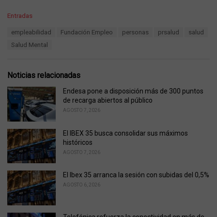
C
Entradas
a
T
empleabilidad
Fundación Empleo
personas
prsalud
salud
t
a
e
Salud Mental
g
g
s
o
:
r
Noticias relacionadas
i
e
Endesa pone a disposición más de 300 puntos
s
de recarga abiertos al público
:
AGOSTO 7, 2026
El IBEX 35 busca consolidar sus máximos
históricos
AGOSTO 7, 2026
El Ibex 35 arranca la sesión con subidas del 0,5%
AGOSTO 6, 2026
Telefónica refuerza la conectividad en más de