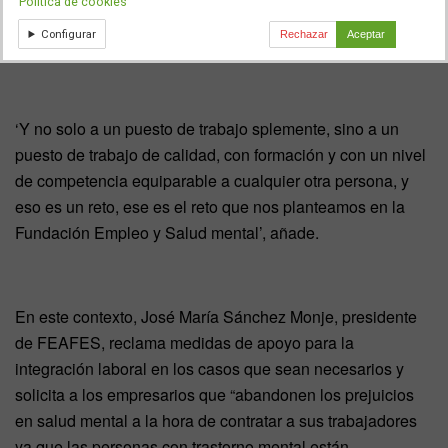
Política de cookies
trastorno Mental puedan acceder a un puesto de trabajo’,
Configurar
Rechazar
Aceptar
explica la Presidenta de la Fundación.
‘Y no solo a un puesto de trabajo splemente, sino a un
puesto de trabajo de calidad, con formación y con un nivel
de competencia equiparable a cualquier otra persona, y
eso es un reto, ese es el reto que nos planteamos en la
Fundación Empleo y Salud mental’, añade.
En este contexto, José María Sánchez Monje, presidente
de FEAFES, reclama medidas de apoyo para la
integración laboral en los casos que sean necesarios y
solicita a los empresarios que “abandonen los prejuicios
en salud mental a la hora de contratar a sus trabajadores
ya que las personas con trastorno mental están