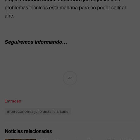
problemas técnicos esta mañana para no poder salir al
aire.
Seguiremos Informando…
Ad
C
Entradas
a
T
intereconomia julio ariza luis sans
t
a
e
g
g
s
o
Noticias relacionadas
:
r