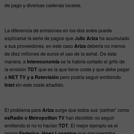
de pago y diversas cadenas locales.
La diferencia de emisiones en los dos sotes puede
explicarse la serie de pagos que J
ulio Ariza
ha acumulado
a sus proveedores, en este caso
Ariza
debería no menos
de diez millones de euros el uso de la señal. De esta
manera, a
Intereconomía
se le habría cortado el grifo de
la emisión
TDT
que es la que tiene coste y que debe pagar
a
NET TV y a Retevisión
pero podría seguir emitiendo
Intet
sin este coste añadido.
El problema para
Ariza
surge que todos sus ‘partner’ como
esRadio o Metropolitan TV
han decidido no seguir
emitiendo si no lo hacían
TDT
. El mejor ejemplo es el
propio
Federico Jénez Losantos
que argumentaba