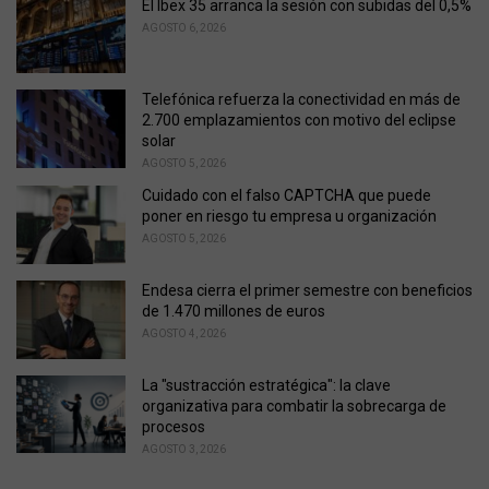
i
El Ibex 35 arranca la sesión con subidas del 0,5%
e
AGOSTO 6, 2026
s
:
Telefónica refuerza la conectividad en más de
2.700 emplazamientos con motivo del eclipse
solar
AGOSTO 5, 2026
Cuidado con el falso CAPTCHA que puede
poner en riesgo tu empresa u organización
AGOSTO 5, 2026
Endesa cierra el primer semestre con beneficios
de 1.470 millones de euros
AGOSTO 4, 2026
La "sustracción estratégica": la clave
organizativa para combatir la sobrecarga de
procesos
AGOSTO 3, 2026