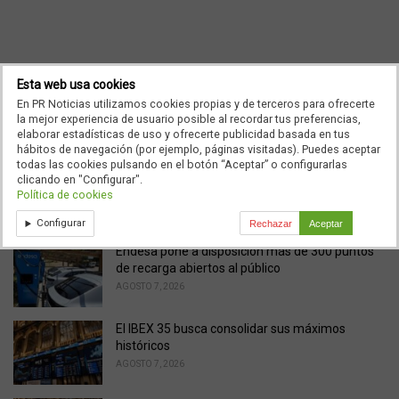
Esta web usa cookies
En PR Noticias utilizamos cookies propias y de terceros para ofrecerte
Ad
la mejor experiencia de usuario posible al recordar tus preferencias,
elaborar estadísticas de uso y ofrecerte publicidad basada en tus
hábitos de navegación (por ejemplo, páginas visitadas). Puedes aceptar
todas las cookies pulsando en el botón “Aceptar” o configurarlas
C
Entradas
clicando en "Configurar".
a
Política de cookies
t
e
Noticias relacionadas
Configurar
Rechazar
Aceptar
g
o
Endesa pone a disposición más de 300 puntos
r
de recarga abiertos al público
i
AGOSTO 7, 2026
e
s
El IBEX 35 busca consolidar sus máximos
:
históricos
AGOSTO 7, 2026