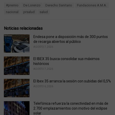
a
T
#premio
De Lorenzo
Derecho Sanitario
Fundaciones A.M.A.
t
a
e
nacional
prsalud
salud
g
g
s
o
:
r
Noticias relacionadas
i
e
Endesa pone a disposición más de 300 puntos
s
de recarga abiertos al público
:
AGOSTO 7, 2026
El IBEX 35 busca consolidar sus máximos
históricos
AGOSTO 7, 2026
El Ibex 35 arranca la sesión con subidas del 0,5%
AGOSTO 6, 2026
Telefónica refuerza la conectividad en más de
2.700 emplazamientos con motivo del eclipse
solar