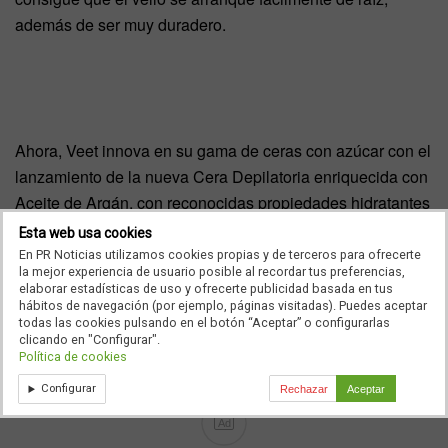
además de ser muy duradero.
Ahora, Veet innova en su gama de ceras con azúcar con el
lanzamiento de la nueva Cera Depilatoria enriquecida con
Aceite de Argán, con reconocidas propiedades hidratantes
que le confieren una agradable textura y aroma. Elaborada
Esta web usa cookies
sólo con ingredientes de origen natural 100%, esta cera
En PR Noticias utilizamos cookies propias y de terceros para ofrecerte
la mejor experiencia de usuario posible al recordar tus preferencias,
depilatoria inspirada en la fórmula tradicional garantiza
elaborar estadísticas de uso y ofrecerte publicidad basada en tus
una piel suave hasta cuatro semanas.
hábitos de navegación (por ejemplo, páginas visitadas). Puedes aceptar
todas las cookies pulsando en el botón “Aceptar” o configurarlas
clicando en "Configurar".
Política de cookies
Configurar
Rechazar
Aceptar
Ad