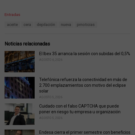
C
Entradas
a
T
aceite
cera
depilación
nueva
prnoticias
t
a
e
g
g
s
o
Noticias relacionadas
:
r
i
El Ibex 35 arranca la sesión con subidas del 0,5%
e
AGOSTO 6, 2026
s
:
Telefónica refuerza la conectividad en más de
2.700 emplazamientos con motivo del eclipse
solar
AGOSTO 5, 2026
Cuidado con el falso CAPTCHA que puede
poner en riesgo tu empresa u organización
AGOSTO 5, 2026
Endesa cierra el primer semestre con beneficios