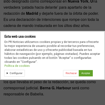
sido designado como corresponsal en
Nueva York. U
na
verdadera ‘patada hacia delante’ para apartarlo de la
redacción de
Madrid
y dejarle fuera de la órbita de poder.
Es una declaración de intenciones que rompe con toda la
cadena de mando instaurada en los últos diez años.
Esta web usa cookies
En PR Noticias utilizamos cookies propias y de terceros para ofrecerte
También se marcha
Carlos Yárnoz
, hasta ahora
la mejor experiencia de usuario posible al recordar tus preferencias,
elaborar estadísticas de uso y ofrecerte publicidad basada en tus
subdirector, que será el nuevo corresponsal a
París
. En el
hábitos de navegación (por ejemplo, páginas visitadas). Puedes aceptar
caso de
Yárnoz
ha sido uno de los históricos que retoma
todas las cookies pulsando en el botón “Aceptar” o configurarlas
clicando en "Configurar".
su labor como corresponsal tras pasar
Bruselas
hace diez
Política de cookies
años. Pero la lpia continúa:
Jan Martínez Ahrens
se
Configurar
Rechazar
Aceptar
marcha a
México
y
Juan Manuel Romero,
que era uno de
los que llevaba el peso de la redacción, se queda como
corresponsal judicial.
Berna G. Harbour
será como
responsable de Babelia.