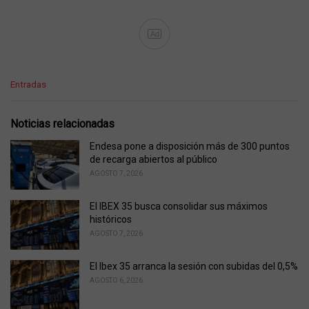
Ad
C
Entradas
a
t
e
Noticias relacionadas
g
o
Endesa pone a disposición más de 300 puntos
r
de recarga abiertos al público
i
AGOSTO 7, 2026
e
s
El IBEX 35 busca consolidar sus máximos
:
históricos
AGOSTO 7, 2026
El Ibex 35 arranca la sesión con subidas del 0,5%
AGOSTO 6, 2026