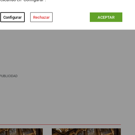
y cobra nuevamente actualidad, aunque con el cambio de
o Caño.
Configurar
Rechazar
ACEPTAR
PUBLICIDAD