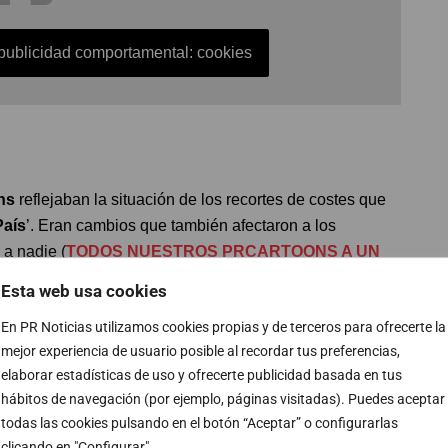
 publicidad comportamental: cookies
ons
reflejaban la situación de los recortes de costes que
País
’. Eran cambios que también afectaron a los
a nadie (
TODOS NUESTROS PRCARTOONS A UN
Esta web usa cookies
En PR Noticias utilizamos cookies propias y de terceros para ofrecerte la
mejor experiencia de usuario posible al recordar tus preferencias,
elaborar estadísticas de uso y ofrecerte publicidad basada en tus
hábitos de navegación (por ejemplo, páginas visitadas). Puedes aceptar
todas las cookies pulsando en el botón “Aceptar” o configurarlas
capotable y pidiendo a su copiloto
Javier Moreno
más
clicando en "Configurar".