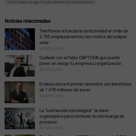
T
víctor lerena angip tv periodismo fotoperiodismo
t
a
e
g
g
s
o
Noticias relacionadas
:
r
i
Telefónica refuerza la conectividad en más de
e
2.700 emplazamientos con motivo del eclipse
s
solar
:
AGOSTO 5, 2026
Cuidado con el falso CAPTCHA que puede
poner en riesgo tu empresa u organización
AGOSTO 5, 2026
Endesa cierra el primer semestre con beneficios
de 1.470 millones de euros
AGOSTO 4, 2026
La "sustracción estratégica": la clave
organizativa para combatir la sobrecarga de
procesos
AGOSTO 3, 2026