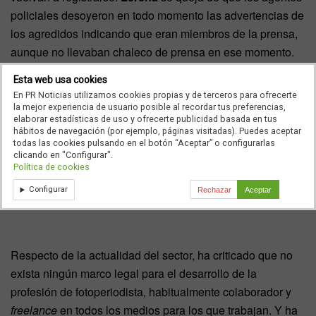
policiales desoyeron en todo momento las advertencias de
los agredidos indicando que eran miembros de la prensa,
aunque no llevaban chaleco de prensa en ese momento.
Esta web usa cookies
En PR Noticias utilizamos cookies propias y de terceros para ofrecerte
la mejor experiencia de usuario posible al recordar tus preferencias,
elaborar estadísticas de uso y ofrecerte publicidad basada en tus
hábitos de navegación (por ejemplo, páginas visitadas). Puedes aceptar
todas las cookies pulsando en el botón “Aceptar” o configurarlas
clicando en "Configurar".
Política de cookies
Configurar
Rechazar
Aceptar
Respecto de la actualidad del sector, ha criticado que no
exista ningún marco legal para el desarrollo de la
profesión de fotoperiodista, habitualmente colaborador y
freelance
en todos los medios para los que trabajan. Y ha