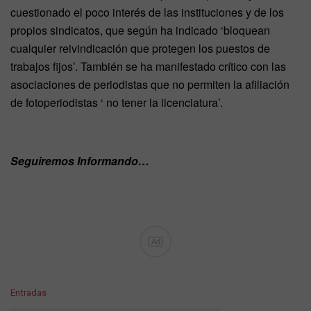
cuestionado el poco interés de las instituciones y de los
propios sindicatos, que según ha indicado ‘bloquean
cualquier reivindicación que protegen los puestos de
trabajos fijos’. También se ha manifestado crítico con las
asociaciones de periodistas que no permiten la afiliación
de fotoperiodistas ‘ no tener la licenciatura’.
Seguiremos Informando…
Ad
C
Entradas
a