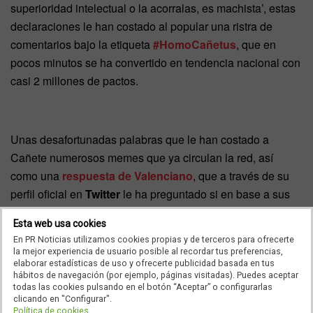
superioridad intelectual o la acorralas, es machista’, estas
declaraciones le han costado al popular una ristra de
comentarios bajo la etiqueta
#HomoCañetus
, que en
pocos minutos se ha convertido en tendencia nacional con
casi 2 millones de pactos.
Unas desafortunadas palabras que le han costado a
Cañete numerosos memes que ya circulan la red, así
como una
respuesta de Valenciano
, que a través de su
perfil oficial en
Twitter
le ha preguntado si en base a sus
argumentos hay que expulsar a las mujeres de los debate.
Esta web usa cookies
En PR Noticias utilizamos cookies propias y de terceros para ofrecerte
la mejor experiencia de usuario posible al recordar tus preferencias,
elaborar estadísticas de uso y ofrecerte publicidad basada en tus
hábitos de navegación (por ejemplo, páginas visitadas). Puedes aceptar
todas las cookies pulsando en el botón “Aceptar” o configurarlas
clicando en "Configurar".
Política de cookies