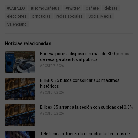
a
T
#EMPLEO
#HomoCañetus
#twitter
Cañete
debate
t
a
e
elecciones
prnoticias
redes sociales
Social Media
g
g
s
Valenciano
o
:
r
i
e
Noticias relacionadas
s
:
Endesa pone a disposición más de 300 puntos
de recarga abiertos al público
AGOSTO 7, 2026
El IBEX 35 busca consolidar sus máximos
históricos
AGOSTO 7, 2026
El Ibex 35 arranca la sesión con subidas del 0,5%
AGOSTO 6, 2026
Telefónica refuerza la conectividad en más de