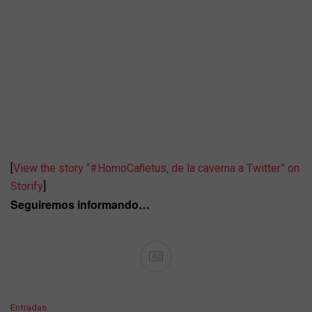
[
View the story “#HomoCañetus, de la caverna a Twitter” on
Storify
]
Seguiremos informando…
Ad
C
Entradas