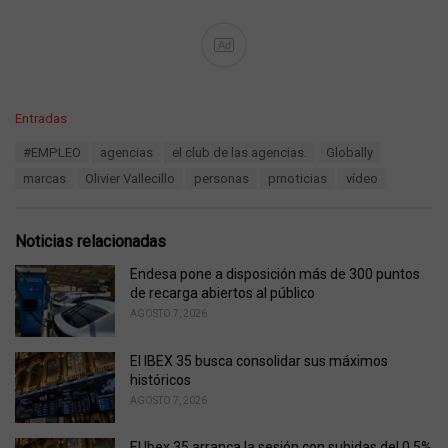
Ad
C
Entradas
a
T
#EMPLEO
agencias
el club de las agencias.
Globally
t
a
e
marcas
Olivier Vallecillo
personas
prnoticias
vídeo
g
g
s
o
:
r
Noticias relacionadas
i
e
Endesa pone a disposición más de 300 puntos
s
de recarga abiertos al público
:
AGOSTO 7, 2026
El IBEX 35 busca consolidar sus máximos
históricos
AGOSTO 7, 2026
El Ibex 35 arranca la sesión con subidas del 0,5%