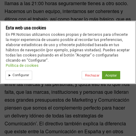
llamas a las 21:00 horas seguramente tienes a otro socio.
Hacemos un buen equipo, intentamos ser coherentes y
éticos con el trabajo, así como hacer lo más básico, que es
intentar dar un buen servicio al cliente… Huos de la
Esta web usa cookies
palabra éxito, trabajamos el día a día, pero si tuviera que
En PR Noticias utilizamos cookies propias y de terceros para ofrecerte
la mejor experiencia de usuario posible al recordar tus preferencias,
decir un éxito elegiría la calidad de las personas que
elaborar estadísticas de uso y ofrecerte publicidad basada en tus
trabajan en Globally’.
hábitos de navegación (por ejemplo, páginas visitadas). Puedes aceptar
todas las cookies pulsando en el botón “Aceptar” o configurarlas
clicando en "Configurar".
Política de cookies
Según
Olivier Vallecillo
, ‘las agencias somos el puente
Configurar
Rechazar
Aceptar
entre las marcas y las personas, y quizá eso es lo que nos
falta, que las marcas, instituciones y personas que lideran
esos grandes presupuestos de Marketing y Comunicación
piensen que somos el complemento perfecto para hacer
un delivery idóneo de todas las estrategias de
Comunicación’. El directivo también explica la diferencia
que existe entre la Comunicación en España y en otros