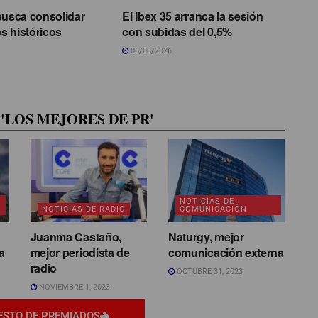
busca consolidar
El Ibex 35 arranca la sesión
s históricos
con subidas del 0,5%
06/08/2026
'LOS MEJORES DE PR'
NOTICIAS DE
NOTICIAS DE RADIO
COMUNICACIÓN
Juanma Castaño,
Naturgy, mejor
a
mejor periodista de
comunicación externa
radio
OCTUBRE 31, 2023
NOVIEMBRE 1, 2023
ESTO DE PREMIADOS