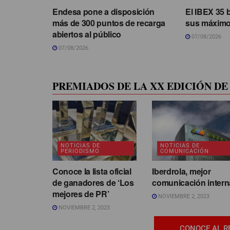
Endesa pone a disposición
El IBEX 35 
más de 300 puntos de recarga
sus máximo
abiertos al público
07/08/2026
07/08/2026
PREMIADOS DE LA XX EDICIÓN DE 
NOTICIAS DE
NOTICIAS DE
PERIODISMO
COMUNICACIÓN
Conoce la lista oficial
Iberdrola, mejor
de ganadores de ‘Los
comunicación intern
mejores de PR’
NOVIEMBRE 2, 2023
NOVIEMBRE 2, 2023
CONOCE AL R