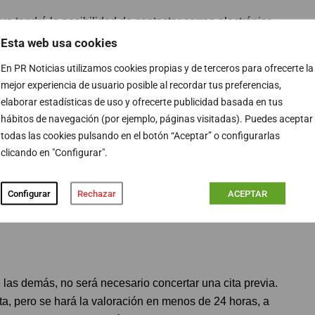
jero tendrá la posibilidad de contactar correo electrónico
lud, ya sea aspectos clínicos o bien para pedir
Esta web usa cookies
de destino. Tendrá la respuesta en el mismo día.
En PR Noticias utilizamos cookies propias y de terceros para ofrecerte la
mejor experiencia de usuario posible al recordar tus preferencias,
elaborar estadísticas de uso y ofrecerte publicidad basada en tus
hábitos de navegación (por ejemplo, páginas visitadas). Puedes aceptar
ara aquellos viajeros que contraigan alguna enfermedad
todas las cookies pulsando en el botón “Aceptar” o configurarlas
o diagnóstico y el tratamiento de la mayoría de las
clicando en "Configurar".
a valoración de una posible patología tada en el viajero
rea del viajero, lesiones cutáneas, eosinofilia, cribado de
Configurar
Rechazar
ACEPTAR
se procederá a un ingreso hospitalario.
e las demás, no será necesario concertar una cita previa.
lta, pero se hará la valoración en menos de 24 horas, a