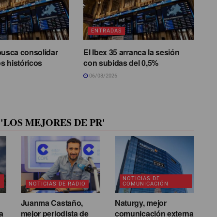
ENTRADAS
busca consolidar
El Ibex 35 arranca la sesión
s históricos
con subidas del 0,5%
06/08/2026
'LOS MEJORES DE PR'
NOTICIAS DE
NOTICIAS DE RADIO
COMUNICACIÓN
Juanma Castaño,
Naturgy, mejor
a
mejor periodista de
comunicación externa