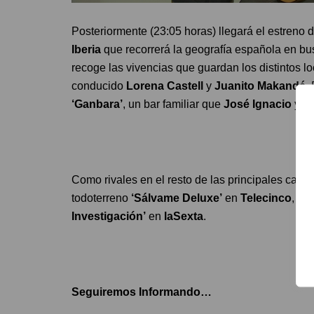
Posteriormente (23:05 horas) llegará el estreno 
Iberia
que recorrerá la geografía española en bu
recoge las vivencias que guardan los distintos lo
conducido
Lorena Castell
y
Juanito Makandé
.
‘Ganbara’
, un bar familiar que
José Ignacio
y su
Como rivales en el resto de las principales cade
todoterreno
‘Sálvame Deluxe’
en
Telecinco
, el
Investigación’
en
laSexta
.
Seguiremos Informando…