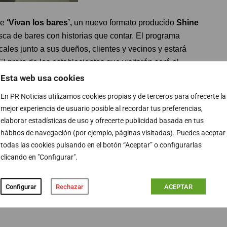
de
‘Vivan los bares’,
un nuevo formato producido
Shine
sca de bares con historias que contar. El programa
cales junto a sus dueños, clientes y vecinos y estará
 El prero de los establecientos que visitarán será el
 pareja,
Amaia
, inauguraron en 1984.
Esta web usa cookies
En PR Noticias utilizamos cookies propias y de terceros para ofrecerte la
mejor experiencia de usuario posible al recordar tus preferencias,
elaborar estadísticas de uso y ofrecerte publicidad basada en tus
nas generalistas tendrá: el cine de
Antena 3
, el
hábitos de navegación (por ejemplo, páginas visitadas). Puedes aceptar
Blockbuster Kids
de
Cuatro
y
‘Equipo de
todas las cookies pulsando en el botón “Aceptar” o configurarlas
clicando en "Configurar".
Configurar
Rechazar
ACEPTAR