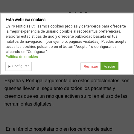
Esta web usa cookies
En PR Noticias utilizamos cookies propias y de terceros para ofrecerte
la mejor experiencia de usuario posible al recordar tus preferencias,
elaborar estadísticas de uso y ofrecerte publicidad basada en tus
hábitos de navegación (por ejemplo, páginas visitadas). Puedes aceptar
todas las cookies pulsando en el botón “Aceptar” o configurarlas
clicando en "Configurar".
Política de cookies
Configurar
Rechazar
Aceptar
El responsable de la estrategia digital de
Sanofi
para
España y Portugal argumenta que estos profesionales ‘son
quienes llevan el seguiento de todos los pacientes y
creemos que es un reto que activen su rol en el uso de las
herramientas digitales’.
‘En el ámbito hospitalario o en los centros de salud