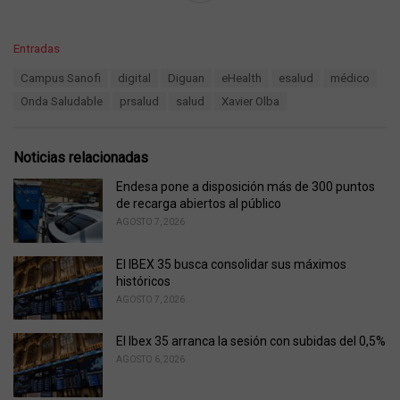
C
Entradas
a
T
Campus Sanofi
digital
Diguan
eHealth
esalud
médico
t
a
e
Onda Saludable
prsalud
salud
Xavier Olba
g
g
s
o
:
r
Noticias relacionadas
i
e
Endesa pone a disposición más de 300 puntos
s
de recarga abiertos al público
:
AGOSTO 7, 2026
El IBEX 35 busca consolidar sus máximos
históricos
AGOSTO 7, 2026
El Ibex 35 arranca la sesión con subidas del 0,5%
AGOSTO 6, 2026