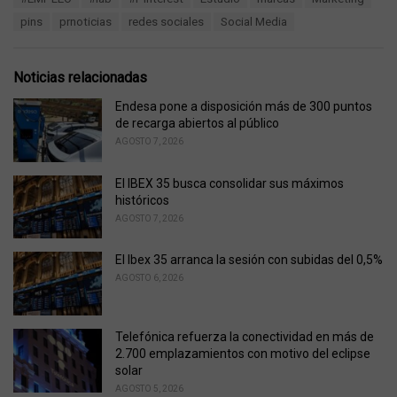
a
e
pins
prnoticias
redes sociales
Social Media
g
g
s
o
:
r
Noticias relacionadas
i
e
Endesa pone a disposición más de 300 puntos
s
de recarga abiertos al público
:
AGOSTO 7, 2026
El IBEX 35 busca consolidar sus máximos
históricos
AGOSTO 7, 2026
El Ibex 35 arranca la sesión con subidas del 0,5%
AGOSTO 6, 2026
Telefónica refuerza la conectividad en más de
2.700 emplazamientos con motivo del eclipse
solar
AGOSTO 5, 2026