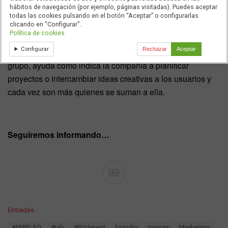
hábitos de navegación (por ejemplo, páginas visitadas). Puedes aceptar
todas las cookies pulsando en el botón “Aceptar” o configurarlas
clicando en "Configurar".
Política de cookies
Habrá que ver si su nueva funcionalidad, el envío de
Configurar
Rechazar
Aceptar
mensajes directos, tanto de forma individual como en
grupo, ayuda como indica la compañía a planificar
proyectos o intercambiar ideas creativas a los usuarios y
cada vez son más quienes se suman a ella.
Seguiremos informando…
Ad
C
Entradas
a
T
#EMPLEO
#iab
#Pinterest
Estudio
marcas
Marketing
t