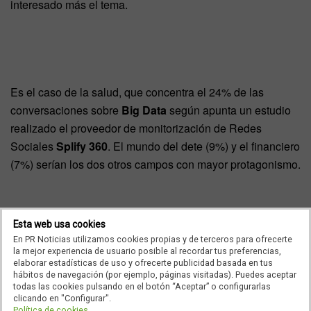
interesado más el tema.
Es el caso de la salud, que concentra el 24% de las
conversaciones sobre
Big Data
según apunta un estudio
realizado el proveedor de monitorización de Redes
Sociales
Splify 360
. El mundo del dete (9%) y el financiero
(7%) serían los dos otros campos con mayor protagonismo.
Por países, el informe remarca que la mayor parte de las
Esta web usa cookies
conversaciones se registran en
Estados Unidos
, aunque
En PR Noticias utilizamos cookies propias y de terceros para ofrecerte
la mejor experiencia de usuario posible al recordar tus preferencias,
sorprende el alto volumen de la India. Mientras, las
elaborar estadísticas de uso y ofrecerte publicidad basada en tus
empresas de las que más se habla en relación al Big Data
hábitos de navegación (por ejemplo, páginas visitadas). Puedes aceptar
todas las cookies pulsando en el botón “Aceptar” o configurarlas
son
IBM
,
Oracle
y
Apple
.
clicando en "Configurar".
Política de cookies