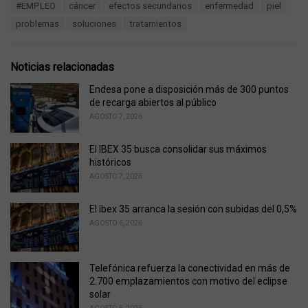
T
#EMPLEO
cáncer
efectos secundarios
enfermedad
piel
t
a
e
problemas
soluciones
tratamientos
g
g
s
o
:
r
Noticias relacionadas
i
e
Endesa pone a disposición más de 300 puntos
s
de recarga abiertos al público
:
AGOSTO 7, 2026
El IBEX 35 busca consolidar sus máximos
históricos
AGOSTO 7, 2026
El Ibex 35 arranca la sesión con subidas del 0,5%
AGOSTO 6, 2026
Telefónica refuerza la conectividad en más de
2.700 emplazamientos con motivo del eclipse
solar