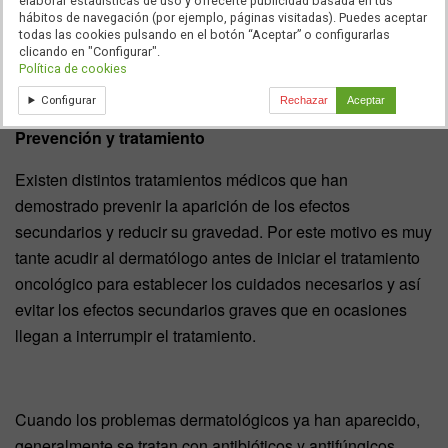
elaborar estadísticas de uso y ofrecerte publicidad basada en tus
hábitos de navegación (por ejemplo, páginas visitadas). Puedes aceptar
todas las cookies pulsando en el botón “Aceptar” o configurarlas
clicando en "Configurar".
Política de cookies
Configurar
Rechazar
Aceptar
Prevención y tratamiento
Existen distintos tratamientos médicos que han
demostrado prevenir la aparición de los efectos
secundarios y reducir su gravedad. Por este motivo es muy
tante acudir al dermatólogo antes de iniciar el tratamiento
oncológico para establecer los cuidados necesarios y así
evitar los efectos secundarios graves que en ocasiones
llegan a interrumpir el tratamiento.
Cuando los problemas dermatológicos ya han aparecido,
generalmente se tratan con antibióticos y antifúngicos