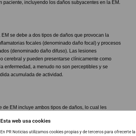
 paciente, incluyendo los daños subyacentes en la EM.
la EM se debe a dos tipos de daños que provocan la
inflamatorias focales (denominado daño focal) y procesos
ados (denominado daño difuso). Las lesiones
ido cerebral y pueden presentarse clínicamente como
e la enfermedad, a menudo no son perceptibles y se
érdida acumulada de actividad.
e de EM incluye ambos tipos de daños, lo cual les
 y equilibrada de la EM y los efectos del tratamiento.
Esta web usa cookies
En PR Noticias utilizamos cookies propias y de terceros para ofrecerte la