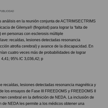
PUBLICIDAD
os análisis en la reunión conjunta de ACTRIMSECTRIMS
acia de Gilenya® (fingolod) para lograr la ‘falta de
 en personas con esclerosis múltiple
lave: recaídas, lesiones detectadas resonancia
ción atrofia cerebral) y avance de la discapacidad. En
nían cuatro veces más de probabilidades de lograr
 4,41; 95% IC 3,036,42; p
 recaídas, lesiones detectadas resonancia magnética y
is de los ensayos de Fase III FREEDOMS y FREEDOMS II
lumen cerebral en la definición de NEDA. La inclusión de
ión de NEDA les permite a los médicos obtener una