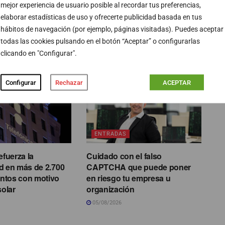
mejor experiencia de usuario posible al recordar tus preferencias,
elaborar estadísticas de uso y ofrecerte publicidad basada en tus
hábitos de navegación (por ejemplo, páginas visitadas). Puedes aceptar
todas las cookies pulsando en el botón “Aceptar” o configurarlas
PUBLICIDAD
clicando en "Configurar".
Configurar
Rechazar
ACEPTAR
ENTRADAS
efuerza la
Cuidado con el falso
d en más de 2.700
CAPTCHA que puede poner
ntos con motivo
en riesgo tu empresa u
solar
organización
05/08/2026