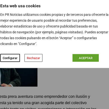
mpartir sus propios recursos para que los demás
Esta web usa cookies
En PR Noticias utilizamos cookies propias y de terceros para ofrecerte la
mejor experiencia de usuario posible al recordar tus preferencias,
elaborar estadísticas de uso y ofrecerte publicidad basada en tus
hábitos de navegación (por ejemplo, páginas visitadas). Puedes aceptar
todas las cookies pulsando en el botón “Aceptar” o configurarlas
clicando en "Configurar".
Configurar
Rechazar
ACEPTAR
esta prera aventura como emprendedor con ilusión y
sta ya tenido una gran acogida parte del colectivo