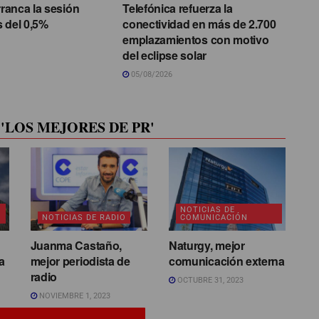
rranca la sesión
Telefónica refuerza la
 del 0,5%
conectividad en más de 2.700
emplazamientos con motivo
del eclipse solar
05/08/2026
'LOS MEJORES DE PR'
NOTICIAS DE
NOTICIAS DE RADIO
COMUNICACIÓN
Juanma Castaño,
Naturgy, mejor
a
mejor periodista de
comunicación externa
radio
OCTUBRE 31, 2023
NOVIEMBRE 1, 2023