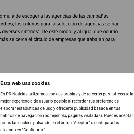
a fórmula de escoger a las agencias de las campañas
ed.es,
los criterios para la selección de agencias se han
diversos criterios’. De este modo, y al igual que ocurrió
 más se cerca el círculo de empresas que trabajan para
a de medios y la planificación publicitaria de la
Esta web usa cookies
idendo digital de
Red.es
. Esta campaña está valorada
En PR Noticias utilizamos cookies propias y de terceros para ofrecerte la
a creatividad correrá a cargo de Ogilvy Mather
mejor experiencia de usuario posible al recordar tus preferencias,
cas Ogilvy PR
. Llama la atención que la adjudicación de
elaborar estadísticas de uso y ofrecerte publicidad basada en tus
o, antes del anuncio de la puesta en marcha de la
hábitos de navegación (por ejemplo, páginas visitadas). Puedes aceptar
tros.
todas las cookies pulsando en el botón “Aceptar” o configurarlas
clicando en "Configurar".