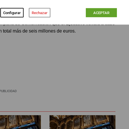
Configurar
Rechazar
ACEPTAR
otelo
confirmaba en l
a Comisión de Industria en
ampaña de Comunicación que el Ejecutivo llevará a cabo
 total más de seis millones de euros.
PUBLICIDAD