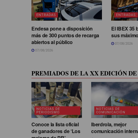
ENTRADAS
ENTRADAS
Endesa pone a disposición
El IBEX 35 
más de 300 puntos de recarga
sus máximo
abiertos al público
07/08/2026
07/08/2026
PREMIADOS DE LA XX EDICIÓN DE 
NOTICIAS DE
NOTICIAS DE
PERIODISMO
COMUNICACIÓN
Conoce la lista oficial
Iberdrola, mejor
de ganadores de ‘Los
comunicación intern
mejores de PR’