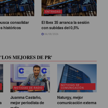
ENTRADAS
busca consolidar
El Ibex 35 arranca la sesión
s históricos
con subidas del 0,5%
06/08/2026
'LOS MEJORES DE PR'
NOTICIAS DE
NOTICIAS DE RADIO
COMUNICACIÓN
Juanma Castaño,
Naturgy, mejor
a
mejor periodista de
comunicación externa
radio