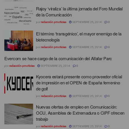
Rajoy ‘viraliza’ la última jornada del Foro Mundial
de la Comunicación
por
redacción prnoticias
SEPTIEMBRE 25, 2014
0
El término ‘transgénico’, el mayor enemigo de la
biotecnología
por
redacción prnoticias
SEPTIEMBRE 25, 2014
0
Evercom se hace cargo de la comunicación del Alfafar Parc
por
redacción prnoticias
SEPTIEMBRE 25, 2014
0
Kyocera estará presente como proveedor oficial
de impresión en el OPEN de España femenino
de golf
por
redacción prnoticias
SEPTIEMBRE 25, 2014
0
Nuevas ofertas de empleo en Comunicación:
OCU, Asamblea de Extremadura o CIPF ofrecen
trabajo
por
redacción prnoticias
SEPTIEMBRE 25, 2014
0