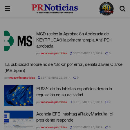
MSD recibe la Aprobación Acelerada de
KEYTRUDA® la primera terapia Anti-PD1
aprobada
por
redacción prnoticias
SEPTIEMBRE 25, 2014
0
‘La publicidad mobile no se ‘clicka’ por error’, señala Javier Clarke
(IAB Spain)
por
redacción prnoticias
SEPTIEMBRE 25, 2014
0
El 93% de los lobistas españoles desea la
regulación de su actividad
por
redacción prnoticias
SEPTIEMBRE 25, 2014
0
Agencia EFE: hashtag #RajoyMariquita, el
presidente responde
por
redacción prnoticias
SEPTIEMBRE 25, 2014
0