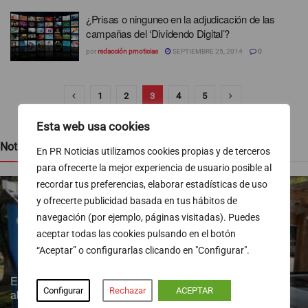
¿Prisas o ninguneo en la adjudicación de las
campañas del ‘Dividendo Digital’?
por
redacción prnoticias
SEPTIEMBRE 25, 2014
0
1
2
3
4
5
Esta web usa cookies
Noticias recientes
En PR Noticias utilizamos cookies propias y de terceros
para ofrecerte la mejor experiencia de usuario posible al
recordar tus preferencias, elaborar estadísticas de uso
y ofrecerte publicidad basada en tus hábitos de
navegación (por ejemplo, páginas visitadas). Puedes
aceptar todas las cookies pulsando en el botón
“Aceptar” o configurarlas clicando en "Configurar".
Endesa pone a disposición más de 300 puntos de recarga
Configurar
Rechazar
ACEPTAR
abiertos al público