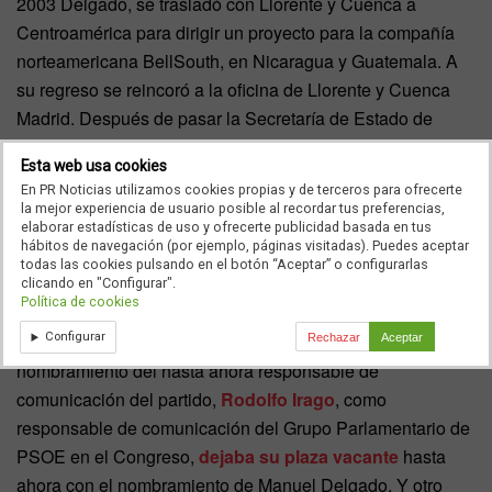
2003 Delgado, se trasladó con Llorente y Cuenca a
Centroamérica para dirigir un proyecto para la compañía
norteamericana BellSouth, en Nicaragua y Guatemala. A
su regreso se reincoró a la oficina de Llorente y Cuenca
Madrid. Después de pasar la Secretaría de Estado de
Comunicación, Manuel Delgado Volvió a la consultora
Esta web usa cookies
Llorente y Cuenca, donde dirigió la oficina de Ecuador y
En PR Noticias utilizamos cookies propias y de terceros para ofrecerte
ha sido asesor externo de la firma hasta este momento.
la mejor experiencia de usuario posible al recordar tus preferencias,
elaborar estadísticas de uso y ofrecerte publicidad basada en tus
hábitos de navegación (por ejemplo, páginas visitadas). Puedes aceptar
todas las cookies pulsando en el botón “Aceptar” o configurarlas
clicando en "Configurar".
Un trío de ‘ases’ en la comunicación del PSOE
Política de cookies
Configurar
La estrategia de Pedro Sánchez
es clara. Con el
Rechazar
Aceptar
nombramiento del hasta ahora responsable de
comunicación del partido,
Rodolfo Irago
, como
responsable de comunicación del Grupo Parlamentario de
PSOE en el Congreso,
dejaba su plaza vacante
hasta
ahora con el nombramiento de Manuel Delgado. Y otro