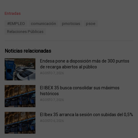
C
Entradas
a
T
#EMPLEO
comunicación
prnoticias
psoe
t
a
e
Relaciones Públicas
g
g
s
o
:
r
Noticias relacionadas
i
e
Endesa pone a disposición más de 300 puntos
s
de recarga abiertos al público
:
AGOSTO 7, 2026
El IBEX 35 busca consolidar sus máximos
históricos
AGOSTO 7, 2026
El Ibex 35 arranca la sesión con subidas del 0,5%
AGOSTO 6, 2026