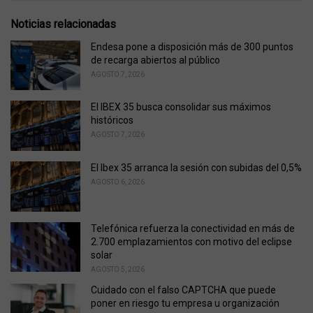
t
e
Noticias relacionadas
g
o
Endesa pone a disposición más de 300 puntos
r
de recarga abiertos al público
i
AGOSTO 7, 2026
e
s
El IBEX 35 busca consolidar sus máximos
:
históricos
AGOSTO 7, 2026
El Ibex 35 arranca la sesión con subidas del 0,5%
AGOSTO 6, 2026
Telefónica refuerza la conectividad en más de
2.700 emplazamientos con motivo del eclipse
solar
AGOSTO 5, 2026
Cuidado con el falso CAPTCHA que puede
poner en riesgo tu empresa u organización