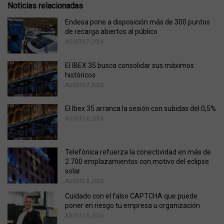
Noticias relacionadas
e
s
Endesa pone a disposición más de 300 puntos
:
de recarga abiertos al público
AGOSTO 7, 2026
El IBEX 35 busca consolidar sus máximos
históricos
AGOSTO 7, 2026
El Ibex 35 arranca la sesión con subidas del 0,5%
AGOSTO 6, 2026
Telefónica refuerza la conectividad en más de
2.700 emplazamientos con motivo del eclipse
solar
AGOSTO 5, 2026
Cuidado con el falso CAPTCHA que puede
poner en riesgo tu empresa u organización
AGOSTO 5, 2026