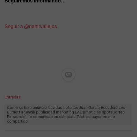
Seguiremos informando…
Seguir a @nahirvallejos
Ad
C
Entradas
a
T
Cómo se hizo anuncio Navidad Loterías Juan García-Escudero Leo
t
a
Burnett agencia publicidad marketing LAE prnoticias spotsSorteo
e
Extraordinario comunicación campaña Tactics mayor premio
g
g
compartirlo
s
o
:
r
i