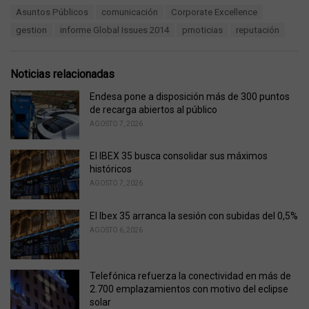
a
T
Asuntos Públicos
comunicación
Corporate Excellence
t
a
e
gestion
informe Global Issues 2014
prnoticias
reputación
g
g
s
o
:
r
Noticias relacionadas
i
e
Endesa pone a disposición más de 300 puntos
s
de recarga abiertos al público
:
AGOSTO 7, 2026
El IBEX 35 busca consolidar sus máximos
históricos
AGOSTO 7, 2026
El Ibex 35 arranca la sesión con subidas del 0,5%
AGOSTO 6, 2026
Telefónica refuerza la conectividad en más de
2.700 emplazamientos con motivo del eclipse
solar