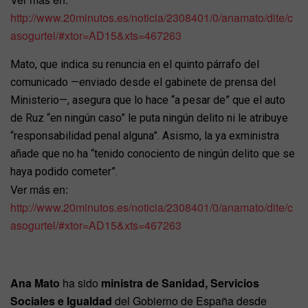
http://www.20minutos.es/noticia/2308401/0/anamato/dite/c
asogurtel/#xtor=AD15&xts=467263
Mato, que indica su renuncia en el quinto párrafo del
comunicado —enviado desde el gabinete de prensa del
Ministerio—, asegura que lo hace “a pesar de” que el auto
de Ruz “en ningún caso” le puta ningún delito ni le atribuye
“responsabilidad penal alguna”. Asismo, la ya exministra
añade que no ha “tenido conociento de ningún delito que se
haya podido cometer”.
Ver más en:
http://www.20minutos.es/noticia/2308401/0/anamato/dite/c
asogurtel/#xtor=AD15&xts=467263
Ana Mato
ha sido
ministra de Sanidad, Servicios
Sociales e Igualdad
del Gobierno de España desde