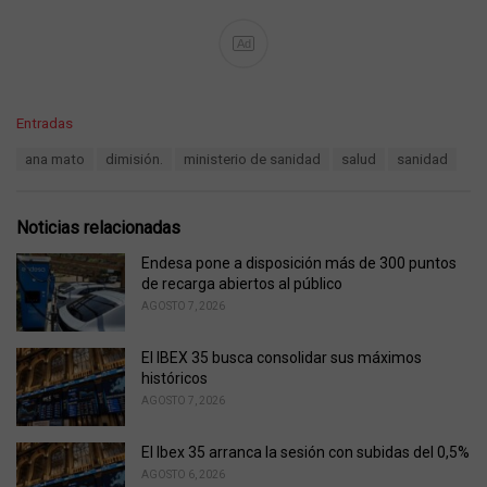
Ad
C
Entradas
a
T
ana mato
dimisión.
ministerio de sanidad
salud
sanidad
t
a
e
g
g
s
o
Noticias relacionadas
:
r
i
Endesa pone a disposición más de 300 puntos
e
de recarga abiertos al público
s
AGOSTO 7, 2026
:
El IBEX 35 busca consolidar sus máximos
históricos
AGOSTO 7, 2026
El Ibex 35 arranca la sesión con subidas del 0,5%
AGOSTO 6, 2026