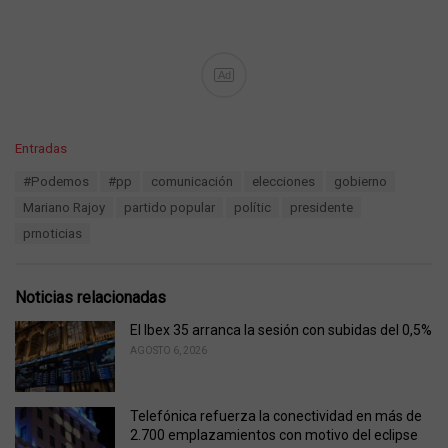
Ad
C
Entradas
a
T
#Podemos
#pp
comunicación
elecciones
gobierno
t
a
e
Mariano Rajoy
partido popular
polític
presidente
g
g
s
prnoticias
o
:
r
i
e
Noticias relacionadas
s
:
El Ibex 35 arranca la sesión con subidas del 0,5%
AGOSTO 6, 2026
Telefónica refuerza la conectividad en más de
2.700 emplazamientos con motivo del eclipse