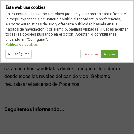
Esta web usa cookies
Lo que sí se sabe es que
Rajoy
no alterará la base de su
En PR Noticias utilizamos cookies propias y de terceros para ofrecerte
la mejor experiencia de usuario posible al recordar tus preferencias,
estrategia inicial, por lo que no vamos a ver cambios
elaborar estadísticas de uso y ofrecerte publicidad basada en tus
sustanciales en su discurso ni en su política, aunque,
hábitos de navegación (por ejemplo, páginas visitadas). Puedes aceptar
todas las cookies pulsando en el botón “Aceptar” o configurarlas
como ya hemos comentado, utilizará todos los canales de
clicando en "Configurar".
los que disponga para potenciar este mensaje de
Política de cookies
crecimiento, de la baja del desempleo o de la sonada
Configurar
Rechazar
Aceptar
rebaja fiscal. Tampoco se prevé que veamos un cara a
cara con otros candidatos rivales, aunque sí intentarán,
desde todos los niveles del partido y del Gobierno,
neutralizar el ascenso de Podemos.
Seguiremos informando…