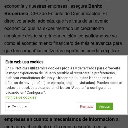
economía y nuestras empresas’, asegura
Benito
Berceruelo
, CEO de Estudio de Comunicación. El
directivo añade, además, que ‘se trata de un evento
económico que ha experimentado un crecimiento
constante desde su primera edición, consolidándose ya
como el acontecimiento financiero de más relevancia para
que las compañías cotizadas españolas puedan explicar
‘sin moverse de casa’ su realidad a los inversores
Esta web usa cookies
internacionales de todo el mundo’.
En PR Noticias utilizamos cookies propias y de terceros para ofrecerte
la mejor experiencia de usuario posible al recordar tus preferencias,
elaborar estadísticas de uso y ofrecerte publicidad basada en tus
hábitos de navegación (por ejemplo, páginas visitadas). Puedes aceptar
todas las cookies pulsando en el botón “Aceptar” o configurarlas
En esta V edición, el Spain Investors Day vuelve a reunir
clicando en "Configurar".
en Madrid a inversores internacionales y empresas del
Política de cookies
IBEX 35. ‘Un buen momento para destacar y
reconocer la
Configurar
Rechazar
Aceptar
evolución positiva que han experimentado nuestras
empresas en cuanto a mecanismos de información
al
mercado y el conjunto de la prensa española en su