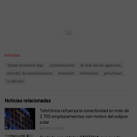
Ad
C
Entradas
a
T
‘Spain investors day’
comunicación
el club de las agencias.
t
a
e
estudio de comunicacion
inversión
inversores
prnoticias
g
g
s
V edición
o
:
r
i
e
Noticias relacionadas
s
:
Telefónica refuerza la conectividad en más de
2.700 emplazamientos con motivo del eclipse
solar
AGOSTO 5, 2026