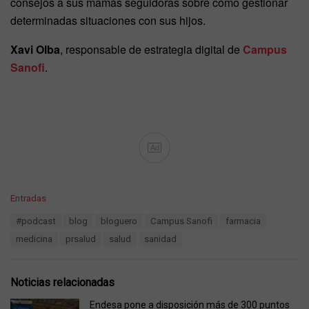
consejos a sus mamás seguidoras sobre cómo gestionar
determinadas situaciones con sus hijos.
Xavi Olba
, responsable de estrategia digital de
Campus
Sanofi
.
Ad
C
Entradas
a
T
#podcast
blog
bloguero
Campus Sanofi
farmacia
t
a
e
medicina
prsalud
salud
sanidad
g
g
s
o
:
r
Noticias relacionadas
i
e
Endesa pone a disposición más de 300 puntos