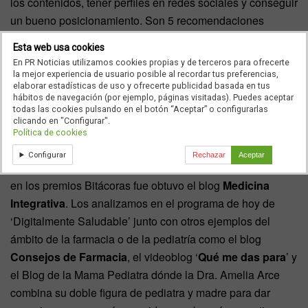
los contenidos, tener perfiles en redes sociales y conseguir
un bueno posicionamiento. Son 5 recomendaciones
básicas, pero fundamentales para conseguir ser un
Esta web usa cookies
referente como los blogs finalistas de la edición de 2014
En PR Noticias utilizamos cookies propias y de terceros para ofrecerte
de los premios Bitácoras, unos galardones a los que se
la mejor experiencia de usuario posible al recordar tus preferencias,
elaborar estadísticas de uso y ofrecerte publicidad basada en tus
presentaron 26.406 candidaturas.
hábitos de navegación (por ejemplo, páginas visitadas). Puedes aceptar
todas las cookies pulsando en el botón “Aceptar” o configurarlas
clicando en "Configurar".
Política de cookies
En la categoría de salud, resultó ganador
Psicomode
.
Configurar
Rechazar
Aceptar
Otro de los finalistas fue
Zitasport
. Buen posicionamiento
en los premios Bitácoras fue obtuvo el blog
Medicina
Integrativa
. Los analizamos en el programa de hoy de
‘Digitalmente Saludable’ junto con otros ejemplos del
ámbito de la farmacia o de la pediatría como el blog
Consejos de Farmacia
, el videoblog ‘
Qué me das para
’ y
el Blog de la Mama Pediatra dónde la Dra. Amelia Arce
combina su doble figura de pediatra y madre para dar