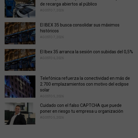
s
de recarga abiertos al público
:
AGOSTO 7, 2026
El IBEX 35 busca consolidar sus máximos
históricos
AGOSTO 7, 2026
El Ibex 35 arranca la sesión con subidas del 0,5%
AGOSTO 6, 2026
Telefónica refuerza la conectividad en más de
2.700 emplazamientos con motivo del eclipse
solar
AGOSTO 5, 2026
Cuidado con el falso CAPTCHA que puede
poner en riesgo tu empresa u organización
AGOSTO 5, 2026