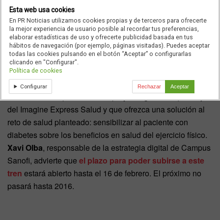
Londres
delante de un jurado. ‘Tiene que ver con salirse
Esta web usa cookies
literalmente de la zona de confort y vivir una aventura’,
En PR Noticias utilizamos cookies propias y de terceros para ofrecerte
asegura el fundador de esta competición.
la mejor experiencia de usuario posible al recordar tus preferencias,
elaborar estadísticas de uso y ofrecerte publicidad basada en tus
hábitos de navegación (por ejemplo, páginas visitadas). Puedes aceptar
todas las cookies pulsando en el botón “Aceptar” o configurarlas
clicando en "Configurar".
Como ya ocurrió en la primera edición,
Sanofi
será uno de
Política de cookies
los compañeros de este viaje pluridisciplinar. La compañía
Configurar
Rechazar
Aceptar
farmacéutica implementará el proyecto ganador que surja
del Imagine Express Salud y que ofrezca una solución al
reto de salud planteado: sensibilizar al paciente con
diabetes sobre los beneficios en salud del ejercicio físico.
Xavi Olba
, responsable de la estrategia digital de Campus
Sanofi, advierte que
el plazo para poder subirse a este
tren
estará abierto hasta el 16 de febrero. El próximo no
pasará hasta 2016.