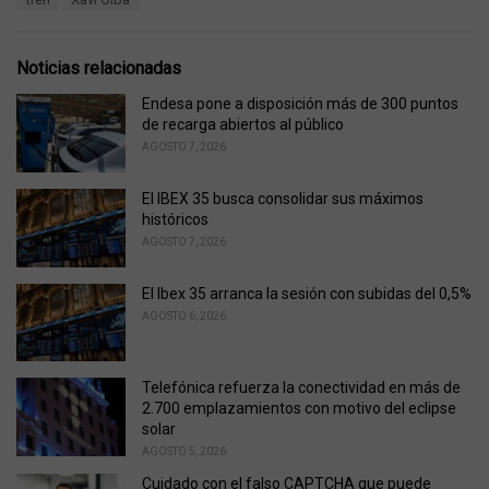
g
g
s
o
:
r
Noticias relacionadas
i
e
Endesa pone a disposición más de 300 puntos
s
de recarga abiertos al público
:
AGOSTO 7, 2026
El IBEX 35 busca consolidar sus máximos
históricos
AGOSTO 7, 2026
El Ibex 35 arranca la sesión con subidas del 0,5%
AGOSTO 6, 2026
Telefónica refuerza la conectividad en más de
2.700 emplazamientos con motivo del eclipse
solar
AGOSTO 5, 2026
Cuidado con el falso CAPTCHA que puede