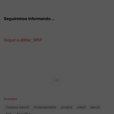
Seguiremos informando…
Seguir a @Mar_MRP
Ad
C
Entradas
a
T
Campus Sanofi
OndaSaludable
prsalud
salud
sanofi
t
a
e
tren
Xavi Olba