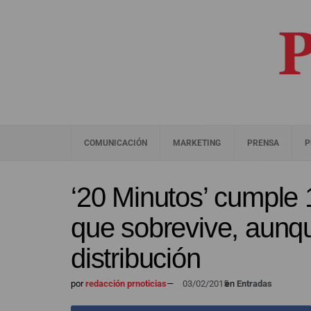
COMUNICACIÓN
MARKETING
PRENSA
P
‘20 Minutos’ cumple 
que sobrevive, aunq
distribución
por
redacción prnoticias
—
03/02/2015
en
Entradas