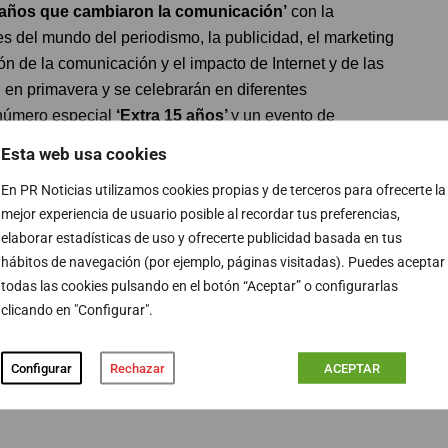
 años que cambiaron la comunicación’
con la
s del mundo del periodismo, la publicidad, el marketing
ión de la comunicación y el impacto de Internet y de las
en primavera y se celebrarán en diferentes
l número especial
‘Extra 15 años’
y un evento de
 completan el elenco de actividades.
Esta web usa cookies
En PR Noticias utilizamos cookies propias y de terceros para ofrecerte la
mejor experiencia de usuario posible al recordar tus preferencias,
elaborar estadísticas de uso y ofrecerte publicidad basada en tus
hábitos de navegación (por ejemplo, páginas visitadas). Puedes aceptar
todas las cookies pulsando en el botón “Aceptar” o configurarlas
clicando en "Configurar".
Configurar
Rechazar
ACEPTAR
PUBLICIDAD