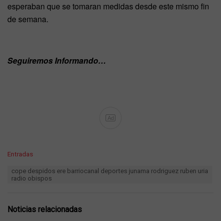
esperaban que se tomaran medidas desde este mismo fin
de semana.
Seguiremos Informando…
Ad
C
Entradas
a
T
cope despidos ere barriocanal deportes junama rodriguez ruben uria
t
a
radio obispos
e
g
g
s
o
:
r
Noticias relacionadas
i