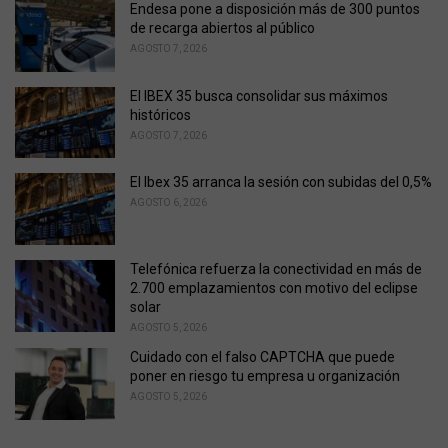
e
Endesa pone a disposición más de 300 puntos
s
de recarga abiertos al público
:
AGOSTO 7, 2026
El IBEX 35 busca consolidar sus máximos
históricos
AGOSTO 7, 2026
El Ibex 35 arranca la sesión con subidas del 0,5%
AGOSTO 6, 2026
Telefónica refuerza la conectividad en más de
2.700 emplazamientos con motivo del eclipse
solar
AGOSTO 5, 2026
Cuidado con el falso CAPTCHA que puede
poner en riesgo tu empresa u organización
AGOSTO 5, 2026