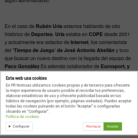
algún administrativo.
En el caso de
Rubén Uría
estamos hablando de otro
histórico de
Deportes
.
Uría
estaba en
COPE
desde 2001
y actualmente era redactor de
Internet
, fue comentarista
del
‘Tiempo de Juego’ de José Antonio Abellán
y tuvo
que buscar un nuevo destino con la llegada del equipo de
Paco González
Es además colaborador de
Eurosport, y
‘Estudio Estadio’ y ‘Desafío Champions’ de
Esta web usa cookies
Teledeporte.
En PR Noticias utilizamos cookies propias y de terceros para ofrecerte
la mejor experiencia de usuario posible al recordar tus preferencias,
elaborar estadísticas de uso y ofrecerte publicidad basada en tus
hábitos de navegación (por ejemplo, páginas visitadas). Puedes aceptar
todas las cookies pulsando en el botón “Aceptar” o configurarlas
Por su parte,
María del Valle
es técnico de sonido de gran
clicando en "Configurar".
antigüedad en la emisora.
Alicia Ayala
, redactora
Política de cookies
jefe,
Teresa Velayos, subdirectora de COPE 3D, Miryam
Configurar
Rechazar
Aceptar
Ponte, redactora de ‘La Noche’ y Juanma