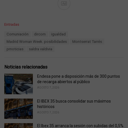
Ad
C
Entradas
a
T
Comuniación
dircom
igualdad
t
a
e
Madrid Woman Week. posibilidades
Montserrat Tarrés
g
g
s
prnoticias
saldra valdivia
o
:
r
i
e
Noticias relacionadas
s
:
Endesa pone a disposición más de 300 puntos
de recarga abiertos al público
AGOSTO 7, 2026
El IBEX 35 busca consolidar sus máximos
históricos
AGOSTO 7, 2026
El Ibex 35 arranca la sesión con subidas del 0,5%