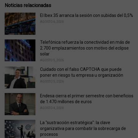
r
Noticias relacionadas
i
e
El Ibex 35 arranca la sesión con subidas del 0,5%
s
AGOSTO 6, 2026
:
Telefónica refuerza la conectividad en más de
2.700 emplazamientos con motivo del eclipse
solar
AGOSTO 5, 2026
Cuidado con el falso CAPTCHA que puede
poner en riesgo tu empresa u organización
AGOSTO 5, 2026
Endesa cierra el primer semestre con beneficios
de 1.470 millones de euros
AGOSTO 4, 2026
La "sustracción estratégica": la clave
organizativa para combatir la sobrecarga de
procesos