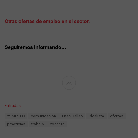
Otras ofertas de empleo en el sector.
Seguiremos informando…
Ad
C
Entradas
a
T
#EMPLEO
comunicación
Fnac Callao
Idealista
ofertas
t
a
e
prnoticias
trabajo
vocento
g
g
s
o
: