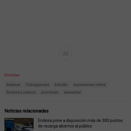
Ad
C
Entradas
a
T
Balance
Clubagencias
Estudio
expresiones online
t
a
e
llorente y cuenca
prnoticias
semestral
g
g
s
o
:
r
Noticias relacionadas
i
e
Endesa pone a disposición más de 300 puntos
s
de recarga abiertos al público
: