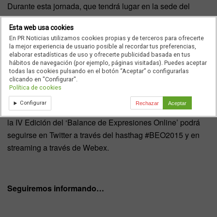
Durante esta jornada, que tendrá lugar en la sede del
Corporate Excellence,
Juan Llovet
, Communications &
Esta web usa cookies
Sustainability Director en Gestamp Renewables (Gonvarri
En PR Noticias utilizamos cookies propias y de terceros para ofrecerte
Steel Industries), presentará el caso de éxito ‘Emotional
la mejor experiencia de usuario posible al recordar tus preferencias,
elaborar estadísticas de uso y ofrecerte publicidad basada en tus
Driving’.
hábitos de navegación (por ejemplo, páginas visitadas). Puedes aceptar
todas las cookies pulsando en el botón “Aceptar” o configurarlas
clicando en "Configurar".
Política de cookies
La entrada a este evento es gratuita y es necesario
Configurar
Rechazar
Aceptar
inscribirse previamente a través de
este enlace
.
Además,
la IV Edición del ‘Balance de Expresiones Online’ podrá
seguirse en Twitter a través del hasthag #BEO2015 y en
streaming a través de Webex.
Seguiremos informando…