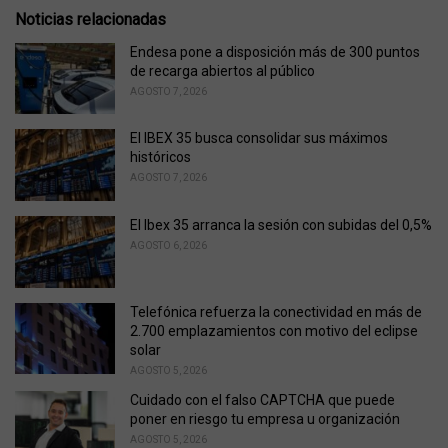
r
Noticias relacionadas
i
e
Endesa pone a disposición más de 300 puntos
s
de recarga abiertos al público
:
AGOSTO 7, 2026
El IBEX 35 busca consolidar sus máximos
históricos
AGOSTO 7, 2026
El Ibex 35 arranca la sesión con subidas del 0,5%
AGOSTO 6, 2026
Telefónica refuerza la conectividad en más de
2.700 emplazamientos con motivo del eclipse
solar
AGOSTO 5, 2026
Cuidado con el falso CAPTCHA que puede
poner en riesgo tu empresa u organización
AGOSTO 5, 2026