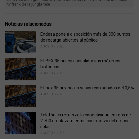
e
tv frank de la jungla tele
g
g
s
o
:
r
Noticias relacionadas
i
e
Endesa pone a disposición más de 300 puntos
s
de recarga abiertos al público
:
AGOSTO 7, 2026
El IBEX 35 busca consolidar sus máximos
históricos
AGOSTO 7, 2026
El Ibex 35 arranca la sesión con subidas del 0,5%
AGOSTO 6, 2026
Telefónica refuerza la conectividad en más de
2.700 emplazamientos con motivo del eclipse
solar
AGOSTO 5, 2026