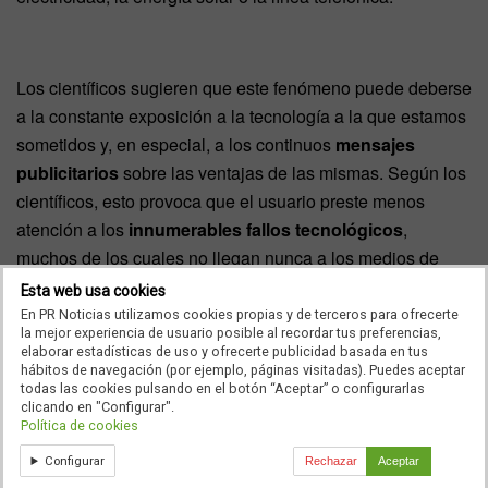
Los científicos sugieren que este fenómeno puede deberse
a la constante exposición a la tecnología a la que estamos
sometidos y, en especial, a los continuos
mensajes
publicitarios
sobre las ventajas de las mismas. Según los
científicos, esto provoca que el usuario preste menos
atención a los
innumerables fallos tecnológicos
,
muchos de los cuales no llegan nunca a los medios de
comunicación o se ven como
fracasos temporales
.
Esta web usa cookies
En PR Noticias utilizamos cookies propias y de terceros para ofrecerte
la mejor experiencia de usuario posible al recordar tus preferencias,
elaborar estadísticas de uso y ofrecerte publicidad basada en tus
hábitos de navegación (por ejemplo, páginas visitadas). Puedes aceptar
Este exceso de confianza inducido repercute en
todas las cookies pulsando en el botón “Aceptar” o configurarlas
decisiones tan trascendentales como la
salud
. El profesor
clicando en "Configurar".
Política de cookies
Robert
advierte que, ‘este efecto podría infundir la idea en
un paciente de que los comportamientos no saludables
Configurar
Rechazar
Aceptar