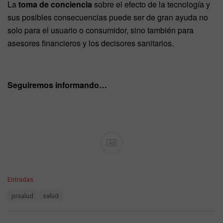
La
toma de conciencia
sobre el efecto de la tecnología y
sus posibles consecuencias puede ser de gran ayuda no
solo para el usuario o consumidor, sino también para
asesores financieros y los decisores sanitarios.
Seguiremos informando…
Ad
C
Entradas
a
T
prsalud
salud
t
a
e
g
g
s