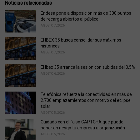
o
Noticias relacionadas
:
r
i
Endesa pone a disposición más de 300 puntos
e
de recarga abiertos al público
s
AGOSTO 7, 2026
:
El IBEX 35 busca consolidar sus máximos
históricos
AGOSTO 7, 2026
El Ibex 35 arranca la sesión con subidas del 0,5%
AGOSTO 6, 2026
Telefónica refuerza la conectividad en más de
2.700 emplazamientos con motivo del eclipse
solar
AGOSTO 5, 2026
Cuidado con el falso CAPTCHA que puede
poner en riesgo tu empresa u organización
AGOSTO 5, 2026