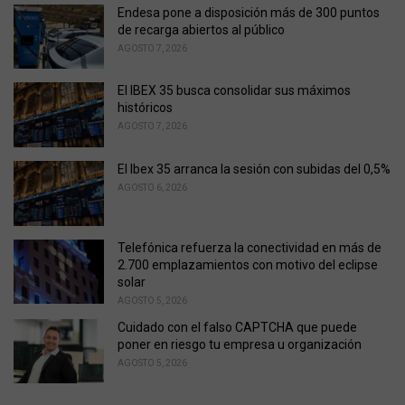
e
Endesa pone a disposición más de 300 puntos
s
de recarga abiertos al público
:
AGOSTO 7, 2026
El IBEX 35 busca consolidar sus máximos
históricos
AGOSTO 7, 2026
El Ibex 35 arranca la sesión con subidas del 0,5%
AGOSTO 6, 2026
Telefónica refuerza la conectividad en más de
2.700 emplazamientos con motivo del eclipse
solar
AGOSTO 5, 2026
Cuidado con el falso CAPTCHA que puede
poner en riesgo tu empresa u organización
AGOSTO 5, 2026