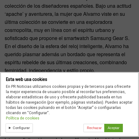
colección de los diseñadores españoles. Bajo una actitud
‘apache’ y aventurera, la mujer que Alvarno viste en su
última colección se convierte en una exploradora
cosmopolita, muy en línea con el espíritu urbano y
sofisticado que propone el smartwatch Samsung Gear S.
En el diseño de la esfera del reloj inteligente, Alvarno ha
querido plasmar además un bordado que representa el
espíritu rebelde de sus últimas creaciones, combinando
feminidad, independencia y estilo propio.
Esta web usa cookies
‘La moda es evolución, cambio y futuro. Para nosotros es
En PR Noticias utilizamos cookies propias y de terceros para ofrecerte
un orgullo poder comercializar los smartwatch Samsung
la mejor experiencia de usuario posible al recordar tus preferencias,
elaborar estadísticas de uso y ofrecerte publicidad basada en tus
Gear S creados especialmente con el espíritu Alvarno.
hábitos de navegación (por ejemplo, páginas visitadas). Puedes aceptar
Combinar tecnología y diseño es un reto apasionante que
todas las cookies pulsando en el botón “Aceptar” o configurarlas
clicando en "Configurar".
se convierte en realidad. En nuestros diseños, los tejidos y
Política de cookies
materias primas tienen una importancia máxima. En este
Configurar
Rechazar
Aceptar
caso, las pieles exóticas y estampadas aportan el toque de