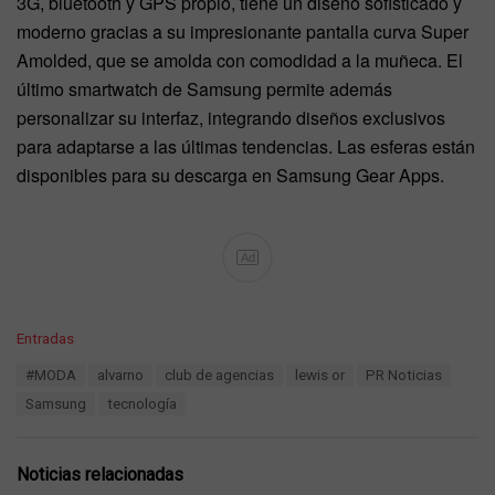
3G, bluetooth y GPS propio, tiene un diseño sofisticado y
moderno gracias a su impresionante pantalla curva Super
Amolded, que se amolda con comodidad a la muñeca. El
último smartwatch de Samsung permite además
personalizar su interfaz, integrando diseños exclusivos
para adaptarse a las últimas tendencias. Las esferas están
disponibles para su descarga en Samsung Gear Apps.
Ad
C
Entradas
a
T
#MODA
alvarno
club de agencias
lewis or
PR Noticias
t
a
e
Samsung
tecnología
g
g
s
o
:
r
Noticias relacionadas
i