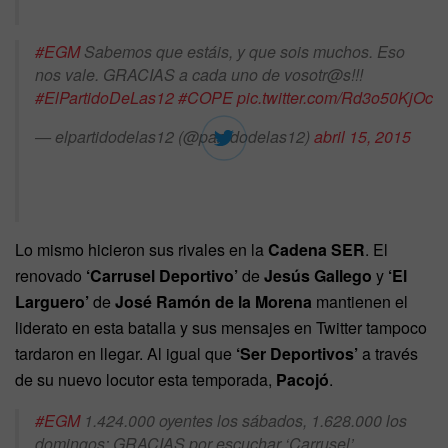
#EGM
Sabemos que estáis, y que sois muchos. Eso
nos vale. GRACIAS a cada uno de vosotr@s!!!
#ElPartidoDeLas12
#COPE
pic.twitter.com/Rd3o50KjOc
— elpartidodelas12 (@partidodelas12)
abril 15, 2015
Lo mismo hicieron sus rivales en la
Cadena SER
. El
renovado
‘Carrusel Deportivo’
de
Jesús Gallego
y
‘El
Larguero’
de
José Ramón de la Morena
mantienen el
liderato en esta batalla y sus mensajes en Twitter tampoco
tardaron en llegar. Al igual que
‘Ser Deportivos’
a través
de su nuevo locutor esta temporada,
Pacojó
.
#EGM
1.424.000 oyentes los sábados, 1.628.000 los
domingos: GRACIAS por escuchar ‘Carrusel’