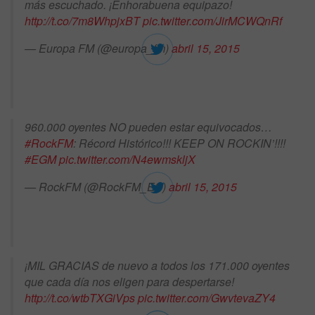
más escuchado. ¡Enhorabuena equipazo!
http://t.co/7m8WhpjxBT
pic.twitter.com/JirMCWQnRf
— Europa FM (@europa_fm)
abril 15, 2015
960.000 oyentes NO pueden estar equivocados…
#RockFM
: Récord Histórico!!! KEEP ON ROCKIN’!!!!
#EGM
pic.twitter.com/N4ewmskljX
— RockFM (@RockFM_ES)
abril 15, 2015
¡MIL GRACIAS de nuevo a todos los 171.000 oyentes
que cada día nos eligen para despertarse!
http://t.co/wtbTXGiVps
pic.twitter.com/GwvtevaZY4