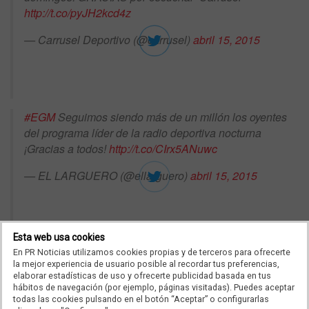
http://t.co/pyJH2kcd4z
— Carrusel Deportivo (@carrusel)
abril 15, 2015
#EGM
Seguimos siendo más de un millón los oyentes
del programa líder de la radio deportiva nocturna
¡Gracias a todos!
http://t.co/CIrx5ANuwc
— EL LARGUERO (@ellarguero)
abril 15, 2015
Esta web usa cookies
El equipo
@SERDeportivos
está muy contento con
En PR Noticias utilizamos cookies propias y de terceros para ofrecerte
la mejor experiencia de usuario posible al recordar tus preferencias,
#egm
.Subimos hasta 463.000 oyentes! Qué sepáis que
elaborar estadísticas de uso y ofrecerte publicidad basada en tus
os consideramos parte del equipo! Gracias
hábitos de navegación (por ejemplo, páginas visitadas). Puedes aceptar
todas las cookies pulsando en el botón “Aceptar” o configurarlas