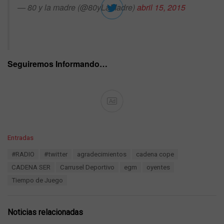
— 80 y la madre (@80yLaMadre)
abril 15, 2015
Seguiremos Informando…
Ad
C
Entradas
a
T
#RADIO
#twitter
agradecimientos
cadena cope
t
a
e
CADENA SER
Carrusel Deportivo
egm
oyentes
g
g
s
Tiempo de Juego
o
:
r
i
e
Noticias relacionadas
s