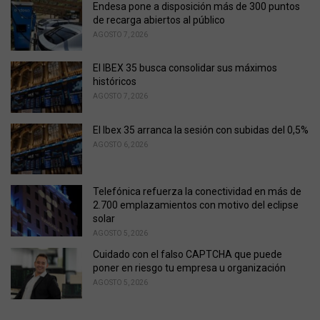
:
Endesa pone a disposición más de 300 puntos
de recarga abiertos al público
AGOSTO 7, 2026
El IBEX 35 busca consolidar sus máximos
históricos
AGOSTO 7, 2026
El Ibex 35 arranca la sesión con subidas del 0,5%
AGOSTO 6, 2026
Telefónica refuerza la conectividad en más de
2.700 emplazamientos con motivo del eclipse
solar
AGOSTO 5, 2026
Cuidado con el falso CAPTCHA que puede
poner en riesgo tu empresa u organización
AGOSTO 5, 2026