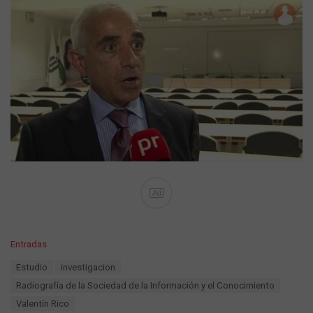
Ad
C
Entradas
a
T
Estudio
investigacion
t
a
e
Radiografía de la Sociedad de la Información y el Conocimiento
g
g
s
Valentín Rico
o