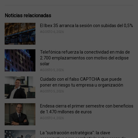
:
r
i
e
Noticias relacionadas
s
:
El Ibex 35 arranca la sesión con subidas del 0,5%
AGOSTO 6, 2026
Telefónica refuerza la conectividad en más de
2.700 emplazamientos con motivo del eclipse
solar
AGOSTO 5, 2026
Cuidado con el falso CAPTCHA que puede
poner en riesgo tu empresa u organización
AGOSTO 5, 2026
Endesa cierra el primer semestre con beneficios
de 1.470 millones de euros
AGOSTO 4, 2026
La "sustracción estratégica": la clave