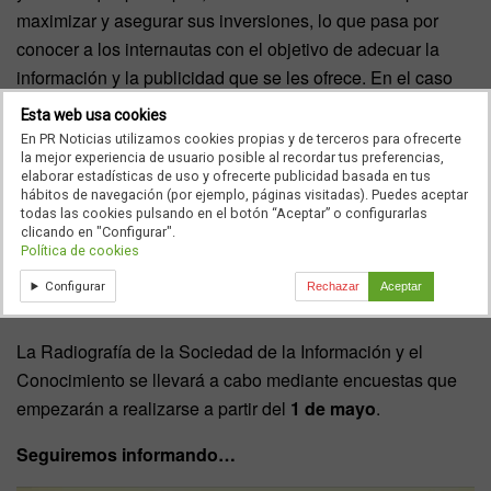
maximizar y asegurar sus inversiones, lo que pasa por
conocer a los internautas con el objetivo de adecuar la
información y la publicidad que se les ofrece. En el caso
concreto de los
medios digitales
, la ‘Radiografía de la
Esta web usa cookies
Sociedad de la Información y el Conocimiento’ les va a
En PR Noticias utilizamos cookies propias y de terceros para ofrecerte
la mejor experiencia de usuario posible al recordar tus preferencias,
favorecer porque ‘van a tener una cantidad de datos de
elaborar estadísticas de uso y ofrecerte publicidad basada en tus
sus usuarios impresionante, con lo cual van a poder
hábitos de navegación (por ejemplo, páginas visitadas). Puedes aceptar
todas las cookies pulsando en el botón “Aceptar” o configurarlas
personalizar su línea editorial y demostrar a sus
clicando en "Configurar".
anunciantes quién es el perfil de sus visitantes’, tal y como
Política de cookies
ha dicho el presidente del Grupo Estudio General de
Configurar
Rechazar
Aceptar
Internet.
La Radiografía de la Sociedad de la Información y el
Conocimiento se llevará a cabo mediante encuestas que
empezarán a realizarse a partir del
1 de mayo
.
Seguiremos informando…