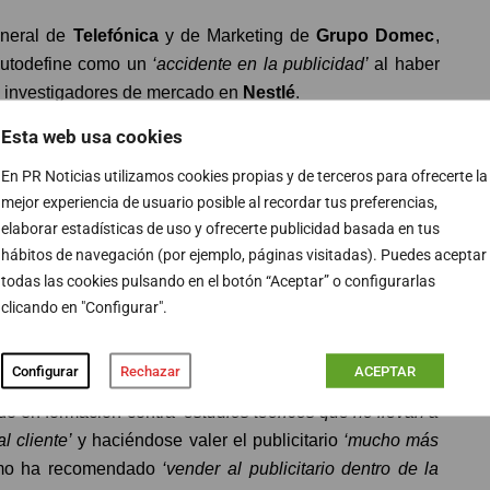
eneral de
Telefónica
y de Marketing de
Grupo Domec
,
 autodefine como un
‘accidente en la publicidad’
al haber
con investigadores de mercado en
Nestlé
.
Esta web usa cookies
acchiano
ha recomendado a las generaciones actuales
En PR Noticias utilizamos cookies propias y de terceros para ofrecerte la
 que nace de los cambios tecnológicos’
: el hecho de que
mejor experiencia de usuario posible al recordar tus preferencias,
rca la publicidad’
.
elaborar estadísticas de uso y ofrecerte publicidad basada en tus
hábitos de navegación (por ejemplo, páginas visitadas). Puedes aceptar
es la actual
‘pérdida de valor del director de marketing en
todas las cookies pulsando en el botón “Aceptar” o configurarlas
a de ello como un “tato” y el precio lo fija un financiero’
.
clicando en "Configurar".
encias’
en otros profesionales
‘aunque no tengan el
 arrogancia de este sector’
.
Configurar
Rechazar
ACEPTAR
o en formación contra ‘
estudios teóricos que no llevan a
l cliente’
y haciéndose valer el publicitario
‘mucho más
smo ha recomendado
‘vender al publicitario dentro de la