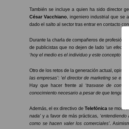
También se incluye a quien ha sido director g
César Vacchiano
, ingeniero industrial que se
dado el salto al sector tras entrar en contacto 
Durante la charla de compañeros de profesión
V
de publicistas que no dejen de lado
‘un efecto
‘hoy el medio es el individuo y este concepto aba
Otro de los retos de la generación actual, opina, 
las empresas’
:
‘el director de marketing se enter
Hay que hacer frente al
‘trasvase de compet
conocimiento necesario a pesar de que tengan la
Además, el ex directivo de
Telefónica
se mostrad
nada’
y a favor de más prácticas,
‘entendiendo a
como se hacen valer los comerciales’
. Asimi