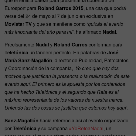
que el tenista balear para presentar la cobertura de
Eurosport para
Roland Garros 2015
, una cita que podrá
verse del 24 de mayo al 7 de junio en exclusiva en
Movistar TV
y que se mantiene como
‘quizás el evento
más importante del año para mí’
, ha afirmado
Nadal
.
Precisamente
Nadal
y
Roland Garros
conforman para
Telefónica
un tándem perfecto. En palabras de
José
María Sanz-Magallón
, director de Publicidad, Patrocinios
y Coordinación de la compañía,
‘Yo creo que hay dos
motivos que justifican la presencia o la realización de este
evento aquí. El primero es la apuesta por los contenidos
que ha hecho Telefónica y el segundo que Rafa es el
máximo representante de los valores de nuestra marca.
Uniendo las dos cosas se justifica que estemos hoy aquí’
.
Sanz-Magallón
hacía referencia así al evento organizado
por
Telefónica
y su campaña
#YoRetoaNadal
, un