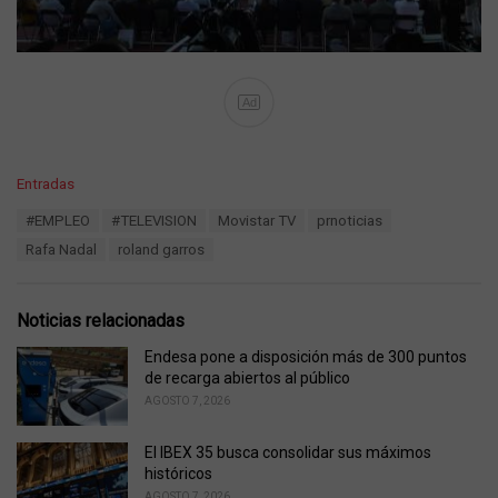
Ad
C
Entradas
a
T
#EMPLEO
#TELEVISION
Movistar TV
prnoticias
t
a
e
Rafa Nadal
roland garros
g
g
s
o
:
r
Noticias relacionadas
i
e
Endesa pone a disposición más de 300 puntos
s
de recarga abiertos al público
:
AGOSTO 7, 2026
El IBEX 35 busca consolidar sus máximos
históricos
AGOSTO 7, 2026